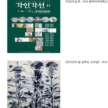
《각인각선 Ⅱ》 2026 동덕여자대학
《언어안의 숲:감추는 드러냄》 202