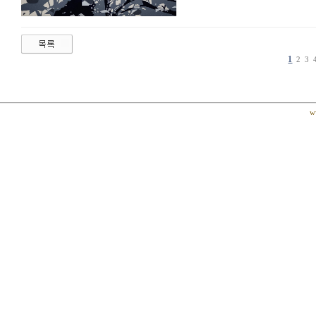
1
2
3
w