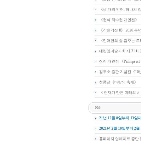
《세 개의 언어, 하나의 
《현석 최수현 개인전》
《각인각선 Ⅱ》 2026
《언어안의 숲:감추는 드
태평양미술가회 제 31회
장진 개인전 《Palimpses
김무호 출판 기념전《10년
청풍전《바람의 축제》
《 현재가 만든 미래의 
005
21년 12월 8일부터 13
2021년 2월 10일부터 
홈페이지 업데이트 중단 