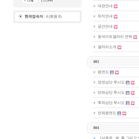
155,444
대관안내
위치안내
현재접속자
: 4 (회원 0)
공간안내
동덕아트갤러리 연혁
갤러리소개
003
평면도
정면상단 투시도
반좌상단 투시도
후좌상단 투시도
전체평면도
004
《삼중주 : 붓, 흙 그리