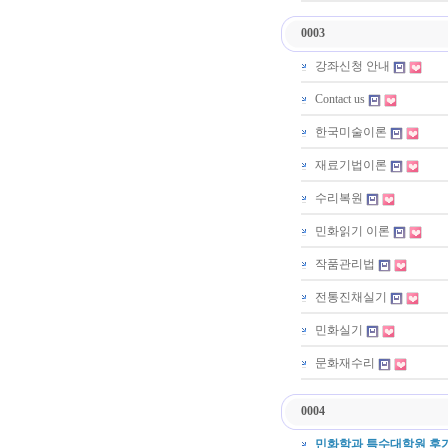
0003
강좌신청 안내
Contact us
한국미술이론
재료기법이론
수리복원
민화읽기 이론
작품관리법
전통진채실기
민화실기
문화재수리
0004
민화학과 특수대학원 후